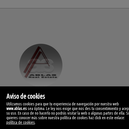
® ablas real estate
Aviso de cookies
av. ramón y cajal, 32.
Utilizamos cookies para que tu experiencia de navegación por nuestra web
www.ablas.es
sea óptima. Le ley nos exige que nos des tu consentimiento y ace
46470 catarroja. (vlc).
su uso. En caso de no hacerlo no podrás visitar la web o algunas partes de ella. S
quieres conocer más sobre nuestra política de cookes haz click en este enlace:
centralita: (+34) 960 119 145
política de cookies
.