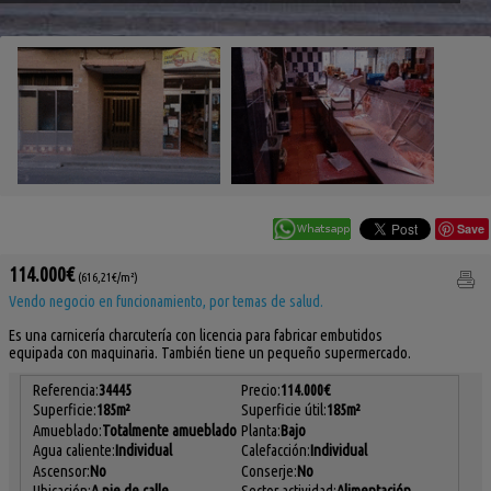
Save
114.000€
(616,21€/m²)
Vendo negocio en funcionamiento, por temas de salud.
Es una carnicería charcutería con licencia para fabricar embutidos
equipada con maquinaria. También tiene un pequeño supermercado.
Referencia:
34445
Precio:
114.000€
Superficie:
185m²
Superficie útil:
185m²
Amueblado:
Totalmente amueblado
Planta:
Bajo
Agua caliente:
Individual
Calefacción:
Individual
Ascensor:
No
Conserje:
No
Ubicación:
A pie de calle
Sector actividad:
Alimentación