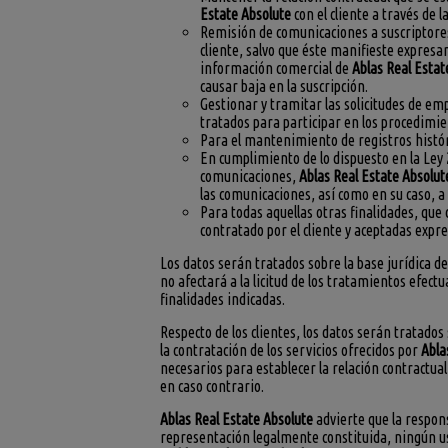
Estate Absolute
con el cliente a través de 
Remisión de comunicaciones a suscriptor
cliente, salvo que éste manifieste expres
información comercial de
Ablas Real Estat
causar baja en la suscripción.
Gestionar y tramitar las solicitudes de em
tratados para participar en los procedimie
Para el mantenimiento de registros históri
En cumplimiento de lo dispuesto en la Ley 2
comunicaciones,
Ablas Real Estate Absolut
las comunicaciones, así como en su caso, a
Para todas aquellas otras finalidades, que
contratado por el cliente y aceptadas expr
Los datos serán tratados sobre la base jurídica 
no afectará a la licitud de los tratamientos efect
finalidades indicadas.
Respecto de los clientes, los datos serán tratados
la contratación de los servicios ofrecidos por
Abla
necesarios para establecer la relación contractual
en caso contrario.
Ablas Real Estate Absolute
advierte que la respons
representación legalmente constituida, ningún usua