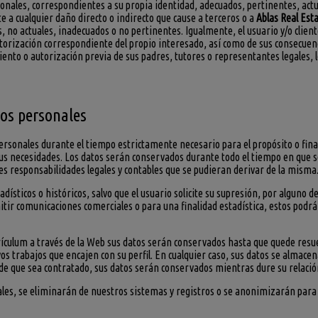
nales, correspondientes a su propia identidad, adecuados, pertinentes, actua
te a cualquier daño directo o indirecto que cause a terceros o a
Ablas Real Est
, no actuales, inadecuados o no pertinentes. Igualmente, el usuario y/o clie
orización correspondiente del propio interesado, así como de sus consecuenci
nto o autorización previa de sus padres, tutores o representantes legales, l
tos personales
ersonales durante el tiempo estrictamente necesario para el propósito o fina
sus necesidades. Los datos serán conservados durante todo el tiempo en que s
es responsabilidades legales y contables que se pudieran derivar de la misma
ísticos o históricos, salvo que el usuario solicite su supresión, por alguno d
itir comunicaciones comerciales o para una finalidad estadística, estos pod
rículum a través de la Web sus datos serán conservados hasta que quede resue
os trabajos que encajen con su perfil. En cualquier caso, sus datos se alma
o de que sea contratado, sus datos serán conservados mientras dure su relación
les, se eliminarán de nuestros sistemas y registros o se anonimizarán para 