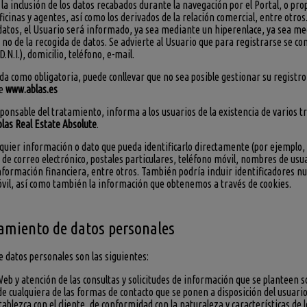
la inclusión de los datos recabados durante la navegación por el Portal, o p
oficinas y agentes, así como los derivados de la relación comercial, entre otro
os datos, el Usuario será informado, ya sea mediante un hiperenlace, ya sea m
o no de la recogida de datos. Se advierte al Usuario que para registrarse se c
.N.I.), domicilio, teléfono, e-mail.
ada como obligatoria, puede conllevar que no sea posible gestionar su regist
de
www.ablas.es
sponsable del tratamiento, informa a los usuarios de la existencia de varios t
las Real Estate Absolute
.
lquier información o dato que pueda identificarlo directamente (por ejemplo,
de correo electrónico, postales particulares, teléfono móvil, nombres de usu
formación financiera, entre otros. También podría incluir identificadores nu
óvil, así como también la información que obtenemos a través de cookies.
atamiento de datos personales
e datos personales son las siguientes:
Web y atención de las consultas y solicitudes de información que se planteen s
de cualquiera de las formas de contacto que se ponen a disposición del usuario
ablezca con el cliente, de conformidad con la naturaleza y características de