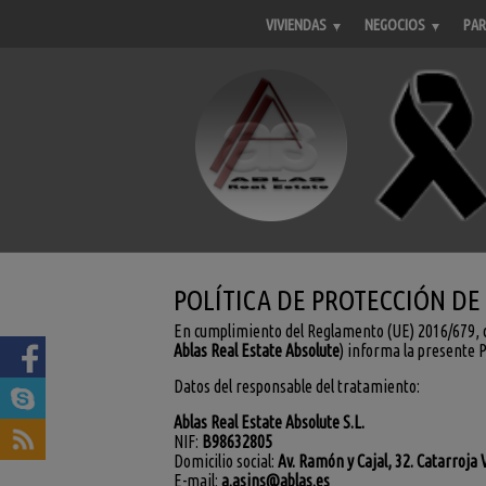
VIVIENDAS
NEGOCIOS
PAR
POLÍTICA DE PROTECCIÓN DE
En cumplimiento del Reglamento (UE) 2016/679, d
Ablas Real Estate Absolute
) informa la presente P
Datos del responsable del tratamiento:
Ablas Real Estate Absolute S.L.
NIF:
B98632805
Domicilio social:
Av. Ramón y Cajal, 32. Catarroja 
E-mail:
a.asins@ablas.es