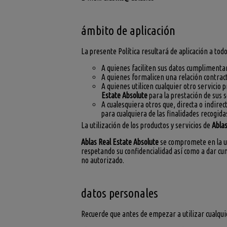
ámbito de aplicación
La presente Política resultará de aplicación a tod
A quienes faciliten sus datos cumplimentan
A quienes formalicen una relación contrac
A quienes utilicen cualquier otro servicio 
Estate Absolute
para la prestación de sus s
A cualesquiera otros que, directa o indir
para cualquiera de las finalidades recogidas
La utilización de los productos y servicios de
Ablas
Ablas Real Estate Absolute
se compromete en la uti
respetando su confidencialidad así como a dar cum
no autorizado.
datos personales
Recuerde que antes de empezar a utilizar cualquie