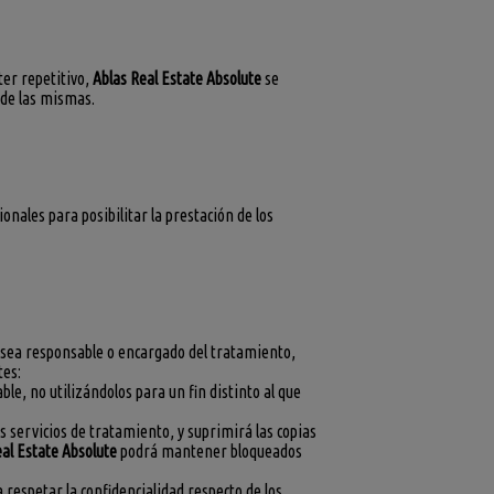
ter repetitivo,
Ablas Real Estate Absolute
se
 de las mismas.
onales para posibilitar la prestación de los
e sea responsable o encargado del tratamiento,
tes:
e, no utilizándolos para un fin distinto al que
os servicios de tratamiento, y suprimirá las copias
eal Estate Absolute
podrá mantener bloqueados
espetar la confidencialidad respecto de los