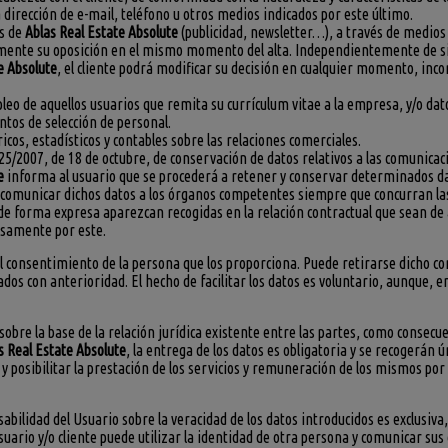
la dirección de e-mail, teléfono u otros medios indicados por este último.
es de
Ablas Real Estate Absolute
(publicidad, newsletter…), a través de medios 
amente su oposición en el mismo momento del alta. Independientemente de si e
e Absolute
, el cliente podrá modificar su decisión en cualquier momento, inc
pleo de aquellos usuarios que remita su currículum vitae a la empresa, y/o d
ntos de selección de personal.
cos, estadísticos y contables sobre las relaciones comerciales.
5/2007, de 18 de octubre, de conservación de datos relativos a las comunicaci
e
informa al usuario que se procederá a retener y conservar determinados dat
 comunicar dichos datos a los órganos competentes siempre que concurran las 
 de forma expresa aparezcan recogidas en la relación contractual que sean de 
esamente por este.
del consentimiento de la persona que los proporciona. Puede retirarse dicho c
uados con anterioridad. El hecho de facilitar los datos es voluntario, aunque, e
 sobre la base de la relación jurídica existente entre las partes, como consecue
s Real Estate Absolute
, la entrega de los datos es obligatoria y se recogerán
 y posibilitar la prestación de los servicios y remuneración de los mismos por
abilidad del Usuario sobre la veracidad de los datos introducidos es exclusiva, 
rio y/o cliente puede utilizar la identidad de otra persona y comunicar sus d