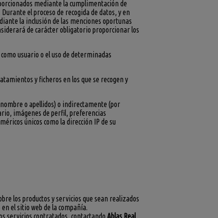
roporcionados mediante la cumplimentación de
s. Durante el proceso de recogida de datos, y en
ediante la inclusión de las menciones oportunas
onsiderará de carácter obligatorio proporcionar los
ro como usuario o el uso de determinadas
ratamientos y ficheros en los que se recogen y
 nombre o apellidos) o indirectamente (por
ario, imágenes de perfil, preferencias
méricos únicos como la dirección IP de su
obre los productos y servicios que sean realizados
 en el sitio web de la compañía.
 los servicios contratados, contactando
Ablas Real