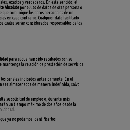
les, exactos y verdaderos. En este sentido, el
ate Absolute
por el uso de datos de otra persona o
nte que comunique los datos personales de un
as en caso contrario. Cualquier dato facilitado
os cuales serán considerados responsables de los
lidad para el que han sido recabados con su
e mantenga la relación de prestación de servicios
.
e los canales indicados anteriormente. En el
rán ser almacenados de manera indefinida, salvo
lta su solicitud de empleo o, durante más
cenarán un tiempo máximo de dos años desde la
 laboral.
que ya no podamos identificarlos.