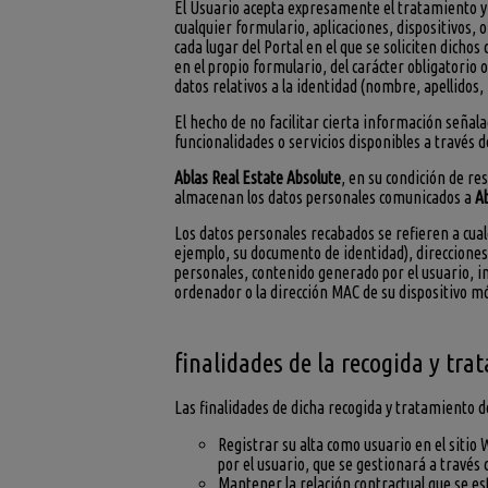
El Usuario acepta expresamente el tratamiento y 
cualquier formulario, aplicaciones, dispositivos, 
cada lugar del Portal en el que se soliciten dich
en el propio formulario, del carácter obligatorio 
datos relativos a la identidad (nombre, apellidos, D
El hecho de no facilitar cierta información señal
funcionalidades o servicios disponibles a través 
Ablas Real Estate Absolute
, en su condición de re
almacenan los datos personales comunicados a
Ab
Los datos personales recabados se refieren a cua
ejemplo, su documento de identidad), direcciones 
personales, contenido generado por el usuario, in
ordenador o la dirección MAC de su dispositivo m
finalidades de la recogida y tr
Las finalidades de dicha recogida y tratamiento d
Registrar su alta como usuario en el sitio 
por el usuario, que se gestionará a través 
Mantener la relación contractual que se est