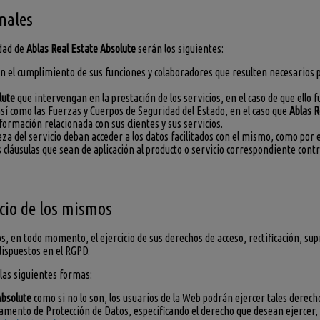
onales
idad de
Ablas Real Estate Absolute
serán los siguientes:
n el cumplimiento de sus funciones y colaboradores que resulten necesarios p
lute
que intervengan en la prestación de los servicios, en el caso de que ello 
así como las Fuerzas y Cuerpos de Seguridad del Estado, en el caso que
Ablas R
formación relacionada con sus clientes y sus servicios.
eza del servicio deban acceder a los datos facilitados con el mismo, como po
as cláusulas que sean de aplicación al producto o servicio correspondiente con
icio de los mismos
s, en todo momento, el ejercicio de sus derechos de acceso, rectificación, sup
dispuestos en el RGPD.
las siguientes formas:
Absolute
como si no lo son, los usuarios de la Web podrán ejercer tales derech
tamento de Protección de Datos, especificando el derecho que desean ejercer, 