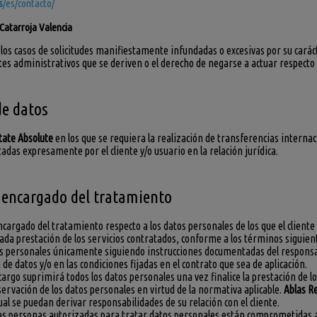
s
/es/contacto/
 Catarroja Valencia
 los casos de solicitudes manifiestamente infundadas o excesivas por su carác
tes administrativos que se deriven o el derecho de negarse a actuar respecto
de datos
tate Absolute
en los que se requiera la realización de transferencias internaci
adas expresamente por el cliente y/o usuario en la relación jurídica.
encargado del tratamiento
argado del tratamiento respecto a los datos personales de los que el client
uada prestación de los servicios contratados, conforme a los términos siguien
s personales únicamente siguiendo instrucciones documentadas del responsabl
 de datos y/o en las condiciones fijadas en el contrato que sea de aplicación.
cargo suprimirá todos los datos personales una vez finalice la prestación de l
ervación de los datos personales en virtud de la normativa aplicable.
Ablas R
cual se puedan derivar responsabilidades de su relación con el cliente.
as personas autorizadas para tratar datos personales están comprometidas a r