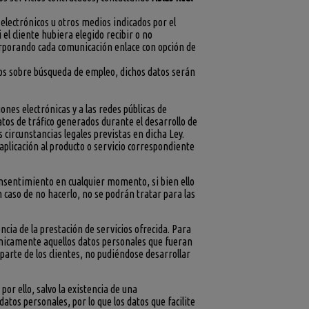
electrónicos u otros medios indicados por el
l cliente hubiera elegido recibir o no
orporando cada comunicación enlace con opción de
atos sobre búsqueda de empleo, dichos datos serán
ones electrónicas y a las redes públicas de
os de tráfico generados durante el desarrollo de
circunstancias legales previstas en dicha Ley.
aplicación al producto o servicio correspondiente
onsentimiento en cualquier momento, si bien ello
n caso de no hacerlo, no se podrán tratar para las
ncia de la prestación de servicios ofrecida. Para
 únicamente aquellos datos personales que fueran
 parte de los clientes, no pudiéndose desarrollar
por ello, salvo la existencia de una
atos personales, por lo que los datos que facilite