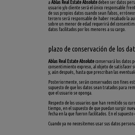
a
Ablas Real Estate Absolute
deben ser datos perso
usuario y/o cliente será el único responsable fren
de sus propios datos cuando sean falsos, erróneos
tercero será responsable de haber recabado la aut
sobre un menor de edad requerirá del consentimie
datos facilitados por los menores a su cargo.
plazo de conservación de los da
Ablas Real Estate Absolute
conservará los datos p
consentimiento expreso, al objeto de satisfacer 
y, aún después, hasta que prescriban las eventual
Posteriormente, serán conservados con fines estad
supuesto de que los datos sean tratados para rem
que el usuario se oponga.
Respecto de los usuarios que han remitido su cur
tiempo, en el supuesto de que puedan surgir nuev
fecha en la que fueron facilitados. En el supuest
Cuando ya no necesitemos usar sus datos persona