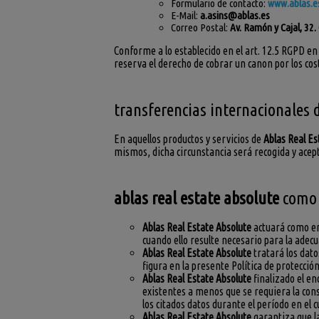
Formulario de contacto:
www.ablas.e
E-Mail:
a.asins@ablas.es
Correo Postal:
Av. Ramón y Cajal, 32.
Conforme a lo establecido en el art. 12.5 RGPD en
reserva el derecho de cobrar un canon por los cos
transferencias internacionales 
En aquellos productos y servicios de
Ablas Real Es
mismos, dicha circunstancia será recogida y acept
ablas real estate absolute
como 
Ablas Real Estate Absolute
actuará como enc
cuando ello resulte necesario para la adec
Ablas Real Estate Absolute
tratará los dato
figura en la presente Política de protección
Ablas Real Estate Absolute
finalizado el en
existentes a menos que se requiera la cons
los citados datos durante el período en el 
Ablas Real Estate Absolute
garantiza que l