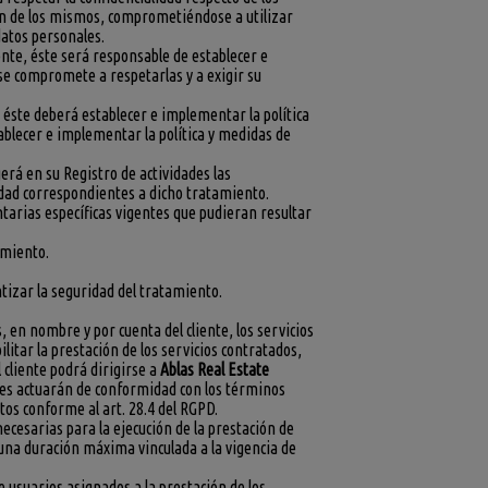
ón de los mismos, comprometiéndose a utilizar
datos personales.
ente, éste será responsable de establecer e
 se compromete a respetarlas y a exigir su
 éste deberá establecer e implementar la política
blecer e implementar la política y medidas de
erá en su Registro de actividades las
idad correspondientes a dicho tratamiento.
entarias específicas vigentes que pudieran resultar
amiento.
ntizar la seguridad del tratamiento.
, en nombre y por cuenta del cliente, los servicios
litar la prestación de los servicios contratados,
cliente podrá dirigirse a
Ablas Real Estate
uales actuarán de conformidad con los términos
os conforme al art. 28.4 del RGPD.
ecesarias para la ejecución de la prestación de
n una duración máxima vinculada a la vigencia de
e usuarios asignados a la prestación de los