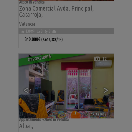
Attico in vendita
Zona Comercial Avda. Principal
,
Catarroja
,
Valencia
130m²
3
3
340.000€
(2.615,38€/m²)
OPPORTUNITÀ
12
<
>
Ref. AB-557967
🔗
Appartamento +2bed in vendita
Albal
,