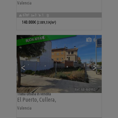
Valencia
67m²
3
1
140.000€
(2.089,55€/m²)
BUON AFFARE
6
<
>
Ref. AB-460992
🔗
Trama urbana in vendita
El Puerto
,
Cullera
,
Valencia