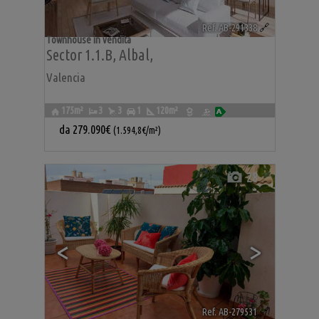
Ref. AB-291338
🔗
Townhouse in vendita
Sector 1.1.b
,
Albal
,
Valencia
175m²
3
3
1
120m²
da
279.090€
(1.594,8€/m²)
28
<
>
Ref. AB-279531
🔗