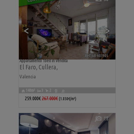
<
>
Ref. AB-603905
🔗
Appartamento 1bed in vendita
El Faro
,
Cullera
,
Valencia
140m²
3
2
259.000€
267.000€
(1.850€/m²)
18