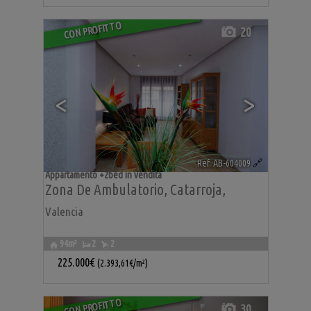
CON PROFITTO
20
<
>
Ref. AB-604009
🔗
Appartamento +2bed in vendita
Zona De Ambulatorio
,
Catarroja
,
Valencia
94m²
2
2
225.000€
(2.393,61€/m²)
CON PROFITTO
30