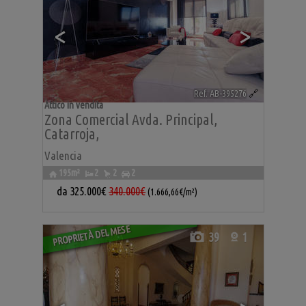
<
>
Ref. AB-395276
🔗
Attico in vendita
Zona Comercial Avda. Principal
,
Catarroja
,
Valencia
195m²
2
2
2
da
325.000€
340.000€
(1.666,66€/m²)
PROPRIETÀ DEL MESE
39
1