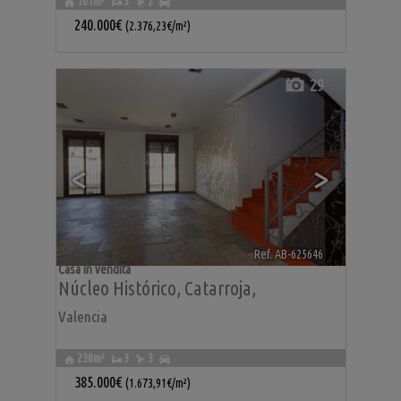
101m²
3
2
240.000€
(2.376,23€/m²)
29
<
>
Ref. AB-625646
🔗
Casa in vendita
Núcleo Histórico
,
Catarroja
,
Valencia
230m²
3
3
385.000€
(1.673,91€/m²)