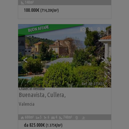
140m²
100.000€
(714,28€/m²)
BUON AFFARE
40
1
<
>
Ref. AB-375453
🔗
Chalet in vendita
Buenavista
,
Cullera
,
Valencia
600m²
5
6
4
740m²
da
825.000€
(1.375€/m²)