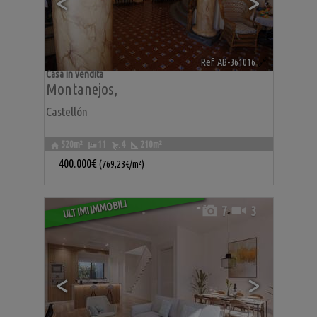
<
>
Ref. AB-361016
🔗
Casa in vendita
Montanejos
,
Castellón
520m²
11
4
210m²
400.000€
(769,23€/m²)
ULTIMI IMMOBILI
7
3
<
>