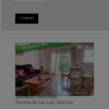
OFFERTA SPECIALE MESE
14
<
>
Ref. AB-633295
🔗
Appartamento +2bed in vendita
Fonteta De San Luis
,
Valencia