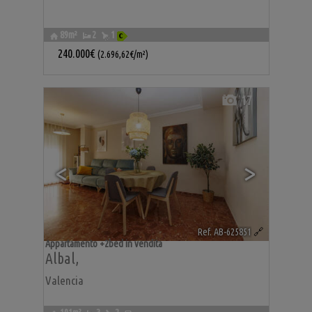
89m²
2
1
240.000€
(2.696,62€/m²)
17
<
>
Ref. AB-625851
🔗
Appartamento +2bed in vendita
Albal
,
Valencia