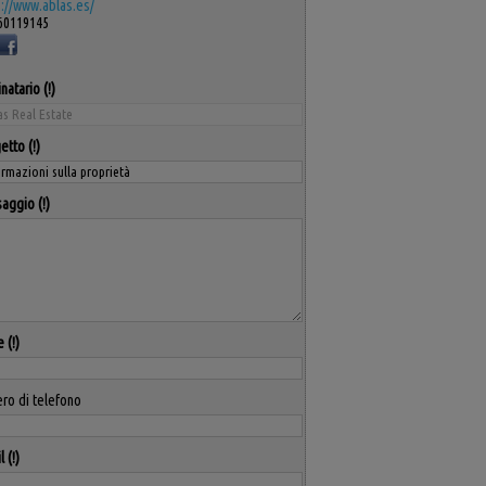
s://www.ablas.es/
60119145
natario
etto
aggio
e
ro di telefono
l