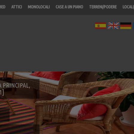
BED
ATTICI
MONOLOCALI
CASE A UN PIANO
TERRENI/PODERE
LOCALI
 PRINCIPAL,
1]