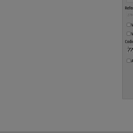
Refe
V
V
Codic
A