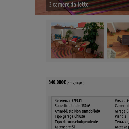
3 camere da letto
340.000€
(2.615,38€/m²)
Referenza:
279531
Prezzo:
3
Superficie totale:
130m²
Camere da
Ammobiliato:
Non ammobiliato
Garage:
C
Tipo garage:
Chiuso
Piano:
3
Tipo di cucina:
Indipendente
Terrazzo/
Ascensore:
Sì
Accesso p