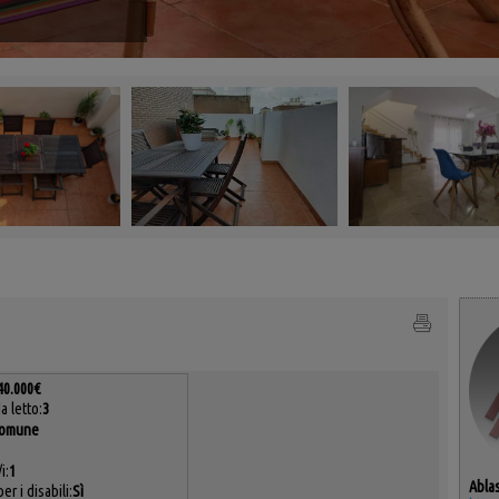
40.000€
 letto:
3
omune
i:
1
Ablas
er i disabili:
Sì