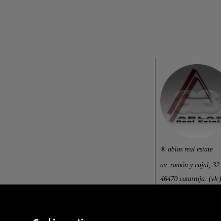
® ablas real estate
av. ramón y cajal, 32
46470 catarroja. (vlc)
centralita: (+34) 960