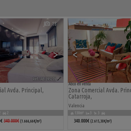
18
>
<
Ref.. AB-395276
🔗
Ático en venta
al Avda. Principal
,
Zona Comercial Avda. Prin
Catarroja
,
Valencia
2
2
130m²
3
3
0€
340.000€
340.000€
(1.666,66€/m²)
(2.615,38€/m²)