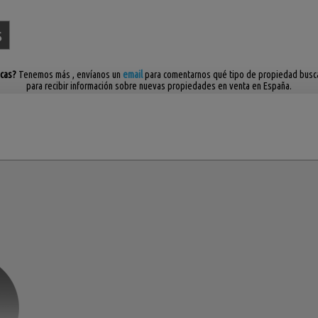
s
scas?
Tenemos más
, envíanos un
email
para comentarnos qué tipo de propiedad bus
para recibir información sobre nuevas propiedades en venta en España.