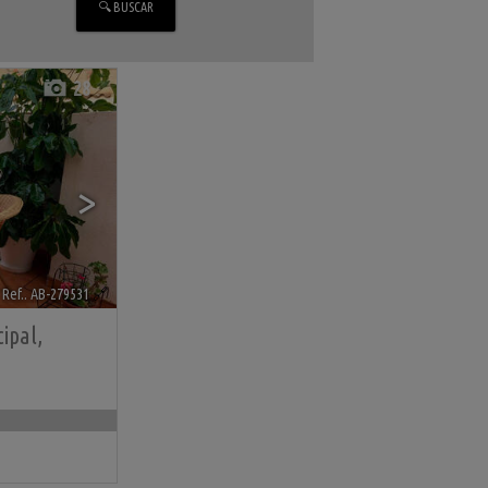
28
>
Ref.. AB-279531
🔗
cipal
,