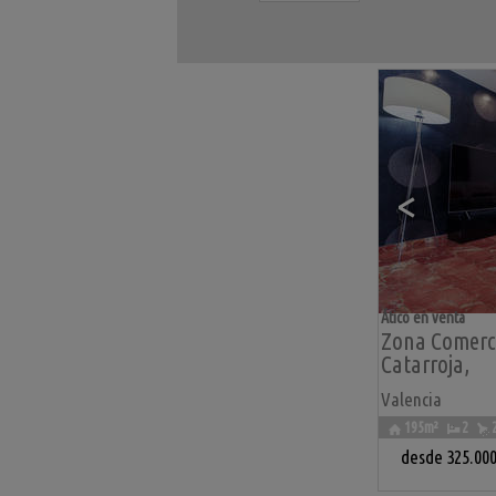
<
Ático en venta
Zona Comerci
Catarroja
,
Valencia
195m²
2
desde
325.00