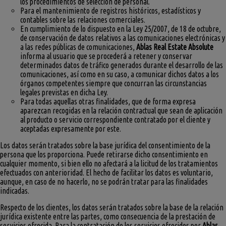
los procedimientos de selección de personal.
Para el mantenimiento de registros históricos, estadísticos y
contables sobre las relaciones comerciales.
En cumplimiento de lo dispuesto en la Ley 25/2007, de 18 de octubre,
de conservación de datos relativos a las comunicaciones electrónicas y
a las redes públicas de comunicaciones,
Ablas Real Estate Absolute
informa al usuario que se procederá a retener y conservar
determinados datos de tráfico generados durante el desarrollo de las
comunicaciones, así como en su caso, a comunicar dichos datos a los
órganos competentes siempre que concurran las circunstancias
legales previstas en dicha Ley.
Para todas aquellas otras finalidades, que de forma expresa
aparezcan recogidas en la relación contractual que sean de aplicación
al producto o servicio correspondiente contratado por el cliente y
aceptadas expresamente por este.
Los datos serán tratados sobre la base jurídica del consentimiento de la
persona que los proporciona. Puede retirarse dicho consentimiento en
cualquier momento, si bien ello no afectará a la licitud de los tratamientos
efectuados con anterioridad. El hecho de facilitar los datos es voluntario,
aunque, en caso de no hacerlo, no se podrán tratar para las finalidades
indicadas.
Respecto de los clientes, los datos serán tratados sobre la base de la relación
jurídica existente entre las partes, como consecuencia de la prestación de
servicios ofrecida. Para la contratación de los servicios ofrecidos por
Ablas