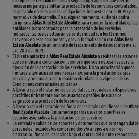
las copias de respaldo de datos y seguridad, y aquéllos que fueran
necesarios para posibilitar la prestación de los servicios contratados,
respetando en todo caso las obligaciones impuestas por el RGPD y su
normativa de desarrollo. En cualquier momento, el cliente podrá
dirigirse a
Ablas Real Estate Absolute
para conocer la identidad de las
entidades subcontratadas para la prestación de los servicios
indicados, las cuales actuarán de conformidad con los términos
previstos en este documento y previa formalización con
Ablas Real
Estate Absolute
de un contrato de tratamiento de datos conforme al
art. 28.4 del RGPD.
El cliente autoriza a
Ablas Real Estate Absolute
a realizar las acciones
que se indican a continuación, siempre que sean necesarias para la
ejecución de la prestación de los servicios. Dicha autorización queda
limitada a la/s actuación/es necesaria/s para la prestación de cada
servicio y con una duración máxima vinculada a la vigencia de las
Condiciones contractuales aplicables:
A llevar a cabo el tratamiento de los datos personales en dispositivos
portátiles únicamente por los usuarios o perfiles de usuarios
asignados a la prestación de los servicios.
A llevar a cabo el tratamiento fuera de los locales del cliente o de
Ablas
Real Estate Absolute
, únicamente por los usuarios o perfiles de
usuarios asignados a la prestación de los servicios.
La entrada y salida de los soportes y documentos que contengan datos
personales, incluidos los comprendidos y/o anejos a un correo
electrónico, fuera de los locales bajo el control del cliente responsable