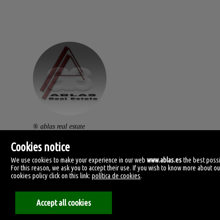
® ablas real estate
av. ramón y cajal, 32.
Cookies notice
46470 catarroja. (vlc).
We use cookies to make your experience in our web
www.ablas.es
the best possi
For this reason, we ask you to accept their use. If you wish to know more about ou
centralita: (+34) 960 119 145
cookies policy click on this link:
política de cookies
.
clientes@ablas.es
Accept all cookies
lunes a viernes: 10:00-13:30 / 16:30-20:00