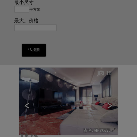
最小尺寸
平方米
最大。价格
18
<
>
参考. AB-395276
🔗
耳房 出售