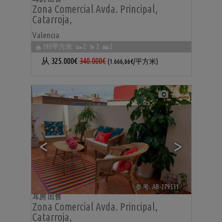
Zona Comercial Avda. Principal
,
Catarroja
,
Valencia
195平方米
2
2
2
从
325.000€
340.000€
(1.666,66€/平方米)
28
<
>
参考. AB-279531
🔗
耳房 出售
Zona Comercial Avda. Principal
,
Catarroja
,