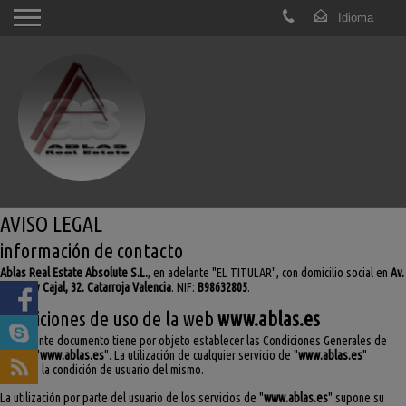
AVISO LEGAL
información de contacto
Ablas Real Estate Absolute S.L.
, en adelante "EL TITULAR", con domicilio social en
Av.
Ramón y Cajal, 32. Catarroja Valencia
. NIF:
B98632805
.
condiciones de uso de la web
www.ablas.es
El presente documento tiene por objeto establecer las Condiciones Generales de
uso de "
www.ablas.es
". La utilización de cualquier servicio de "
www.ablas.es
"
atribuye la condición de usuario del mismo.
La utilización por parte del usuario de los servicios de "
www.ablas.es
" supone su