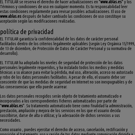
EL TITULAR se reserva el derecho de hacer actualizaciones en "
www.ablas.es
" y los
Términos y condiciones de uso en cualquier momento. Es tu responsabilidad leer
estas condiciones regularmente para revisar posibles actualizaciones. El uso de
www.ablas.es
después de haber cambiado las condiciones de uso constituye su
aceptación según las modificaciones realizadas.
política de privacidad
EL TITULAR garantiza la confidencialidad de los datos de carácter personal
facilitados dentro de los criterios legalmente aplicables (según Ley Orgánica 15/1999,
de 13 de diciembre, de Protección de Datos de Carácter Personal y su normativa de
desarrollo).
EL TITULAR ha adoptado los niveles de seguridad de protección de los datos
personales legalmente requeridos, y ha instalado todos los medios y medidas
técnicas a su alcance para evitar la pérdida, mal uso, alteración, acceso no autorizado
y robo de los datos personales facilitados. A pesar de ello, el usuario debe ser
consciente de que las medidas de seguridad en Internet no son inexpugnables y de
las consecuencias que ello puede acarrear.
Los datos personales recogidos serán objeto de tratamiento automatizado e
incorporados a los correspondientes ficheros automatizados por parte de
"
www.ablas.es
". Su tratamiento automatizado tiene como finalidad la administración,
prestación, ampliación y mejora de los servicios en los que el usuario decida
suscribirse, darse de alta o utilizar, y la adecuación de dichos servicios a sus
necesidades.
Como usuario , puedes ejercitar el derecho de acceso, cancelación, rectificación y
oposición al tratamiento, uso y cesión de tus datos mediante comunicación dirigida a