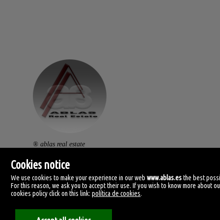
® ablas real estate
av. ramón y cajal, 32.
Cookies notice
46470 catarroja. (vlc).
We use cookies to make your experience in our web
www.ablas.es
the best possi
For this reason, we ask you to accept their use. If you wish to know more about ou
centralita: (+34) 960 119 145
cookies policy click on this link:
política de cookies
.
clientes@ablas.es