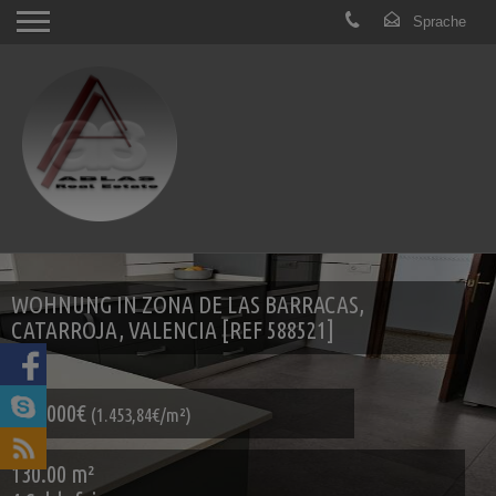
WOHNUNG IN ZONA DE LAS BARRACAS,
CATARROJA, VALENCIA [REF 588521]
189.000€
(1.453,84€/m²)
130.00 m²