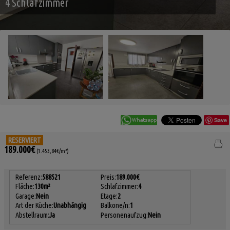
4 Schlafzimmer
Save
RESERVIERT
189.000€
(1.453,84€/m²)
Referenz:
588521
Preis:
189.000€
Fläche:
130m²
Schlafzimmer:
4
Garage:
Nein
Etage:
2
Art der Küche:
Unabhängig
Balkone/n:
1
Abstellraum:
Ja
Personenaufzug:
Nein