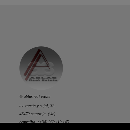
® ablas real estate
av. ramón y cajal, 32.
46470 catarroja. (vlc).
centralita: (+34) 960 119 145