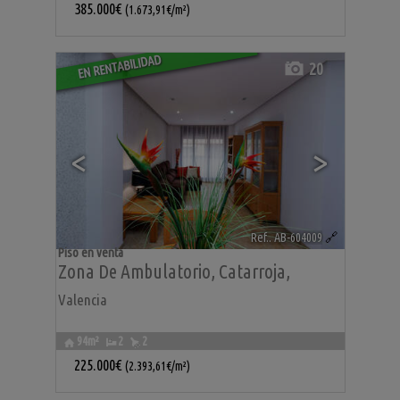
385.000€
(1.673,91€/m²)
EN RENTABILIDAD
20
<
>
Ref.. AB-604009
🔗
Piso en venta
Zona De Ambulatorio
,
Catarroja
,
Valencia
94m²
2
2
225.000€
(2.393,61€/m²)