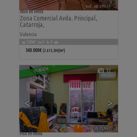
Ref.. AB-279531
🔗
Ático en venta
Zona Comercial Avda. Principal
,
Catarroja
,
Valencia
130m²
3
3
340.000€
(2.615,38€/m²)
OCASIÓN
12
<
>
Ref.. AB-557967
🔗
Piso en venta