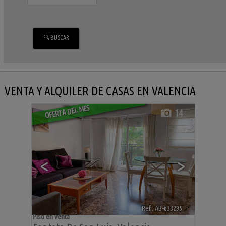
VENTA Y ALQUILER DE CASAS EN VALENCIA
OFERTA DEL MES
14
<
>
Ref.. AB-633295
🔗
Piso en venta