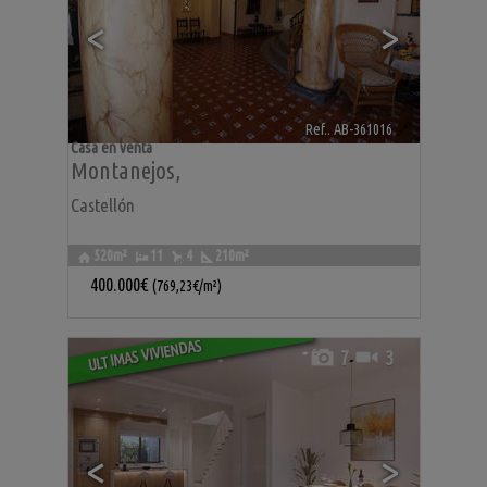
<
>
Ref.. AB-361016
🔗
Casa en venta
Montanejos
,
Castellón
520m²
11
4
210m²
400.000€
(769,23€/m²)
ULTIMAS VIVIENDAS
7
3
<
>