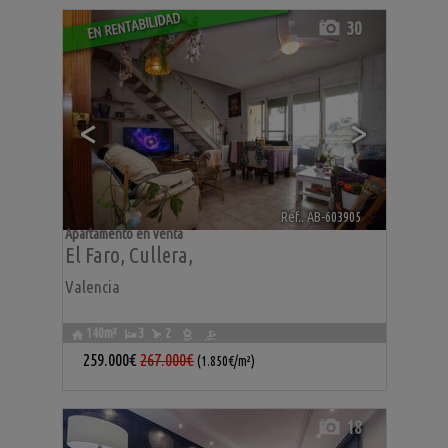
EN RENTABILIDAD
30
<
>
Ref.. AB-603905
🔗
Apartamento en venta
El Faro
,
Cullera
,
Valencia
140m²
3
2
259.000€
267.000€
(1.850€/m²)
18