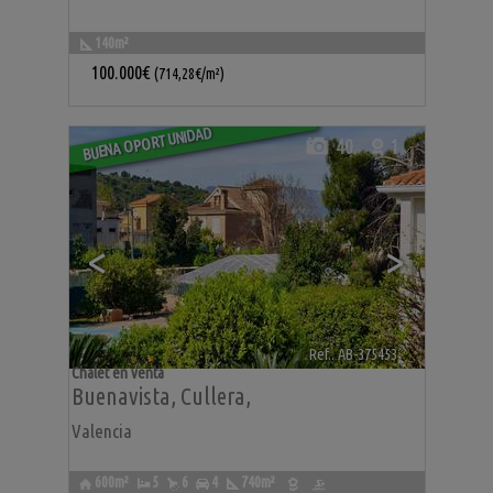
140m²
100.000€
(714,28€/m²)
BUENA OPORTUNIDAD
40
1
<
>
Ref.. AB-375453
🔗
Chalet en venta
Buenavista
,
Cullera
,
Valencia
600m²
5
6
4
740m²