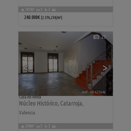
101m²
3
2
240.000€
(2.376,23€/m²)
29
<
>
Ref.. AB-625646
🔗
Casa en venta
Núcleo Histórico
,
Catarroja
,
Valencia
230m²
3
3