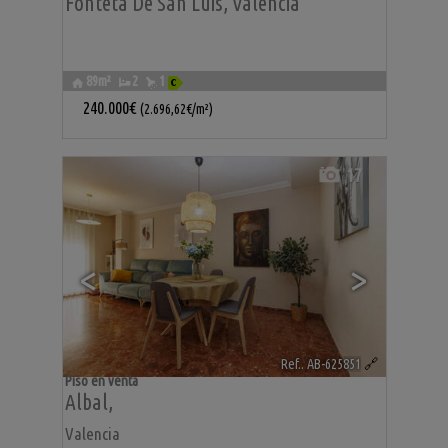
Fonteta De San Luis
,
Valencia
89m²
2
1
240.000€
(2.696,62€/m²)
17
<
>
Ref.. AB-625851
🔗
Piso en venta
Albal
,
Valencia