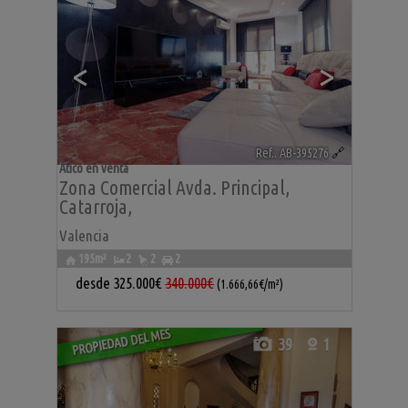
<
>
Ref.. AB-395276
🔗
Ático en venta
Zona Comercial Avda. Principal
,
Catarroja
,
Valencia
195m²
2
2
2
desde
325.000€
340.000€
(1.666,66€/m²)
PROPIEDAD DEL MES
39
1