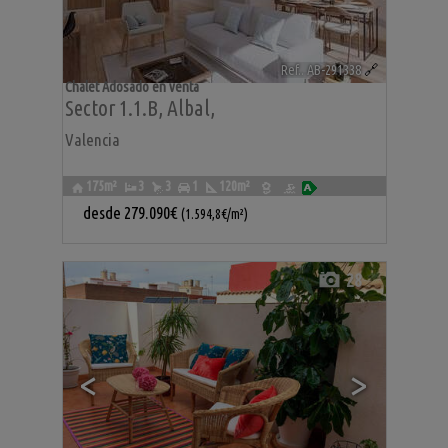
Ref.. AB-291338
🔗
Chalet Adosado en venta
Sector 1.1.b
,
Albal
,
Valencia
175m²
3
3
1
120m²
desde
279.090€
(1.594,8€/m²)
28
<
>