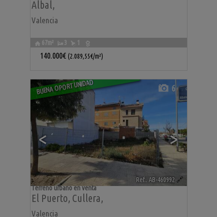
Albal
,
Valencia
67m²
3
1
140.000€
(2.089,55€/m²)
BUENA OPORTUNIDAD
6
<
>
Ref.. AB-460992
🔗
Terreno urbano en venta
El Puerto
,
Cullera
,
Valencia