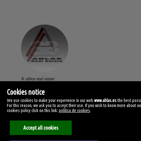
® ablas real estate
av. ramón y cajal, 32.
Cookies notice
46470 catarroja. (vlc).
We use cookies to make your experience in our web
www.ablas.es
the best possi
For this reason, we ask you to accept their use. If you wish to know more about ou
centralita: (+34) 960 119 145
cookies policy click on this link:
política de cookies
.
clientes@ablas.es
Accept all cookies
lunes a viernes: 10:00-13:30 / 16:30-20:00