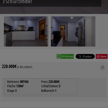
3 Schlafzimmer
Save
220.000€
(1.833,33€/m²)
Referenz:
487436
Preis:
220.000€
Fläche:
120m²
Schlafzimmer:
3
Etage:
2
Balkone/n:
1