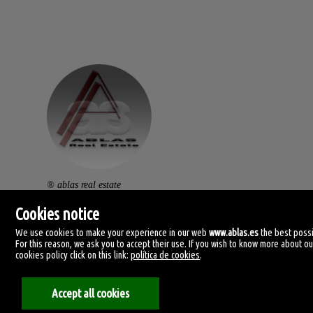
® ablas real estate
av. ramón y cajal, 32.
Cookies notice
46470 catarroja. (vlc).
We use cookies to make your experience in our web
www.ablas.es
the best possi
For this reason, we ask you to accept their use. If you wish to know more about ou
centralita: (+34) 960 119 145
cookies policy click on this link:
política de cookies
.
clientes@ablas.es
Accept all cookies
lunes a viernes: 10:00-13:30 / 16:30-20:00