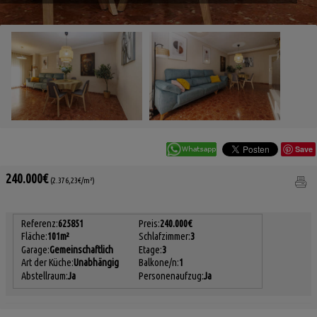
Save
240.000€
(2.376,23€/m²)
Referenz:
625851
Preis:
240.000€
Fläche:
101m²
Schlafzimmer:
3
Garage:
Gemeinschaftlich
Etage:
3
Art der Küche:
Unabhängig
Balkone/n:
1
Abstellraum:
Ja
Personenaufzug:
Ja