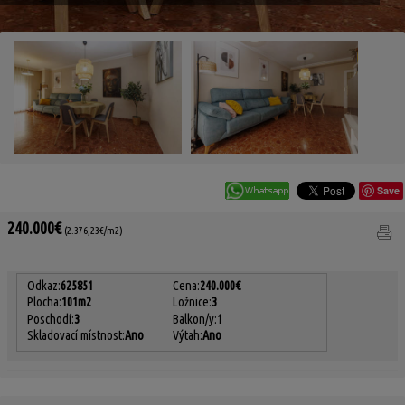
Save
240.000€
(2.376,23€/m2)
Odkaz:
625851
Cena:
240.000€
Plocha:
101m2
Ložnice:
3
Poschodí:
3
Balkon/y:
1
Skladovací místnost:
Ano
Výtah:
Ano