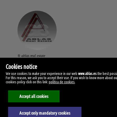
® ablas real estate
av. ramón y cajal, 32.
Cookies notice
46470 catarroja. (vlc).
We use cookies to make your experience in our web
www.ablas.es
the best possi
For this reason, we ask you to accept their use. If you wish to know more about ou
centralita: (+34) 960 119 145
cookies policy click on this link:
política de cookies
.
clientes@ablas.es
Accept all cookies
lunes a viernes: 10:00-13:30 / 16:30-20:00
Accept only mandatory cookies