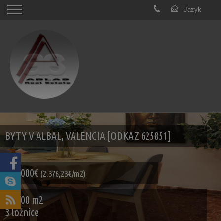
BYTY V ALBAL, VALENCIA [ODKAZ 625851]
240.000€
(2.376,23€/m2)
101.00 m2
3 ložnice