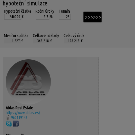
hypoteční simulace
Hypoteční částka
Roční úroky
Termín
€
%
Měsíční splátka
Celkové náklady
Celkový úrok
€
€
€
Ablas Real Estate
https://www.ablas.es/
960119145