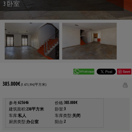
3 卧室
Save
385.000€
(1.673,91€/平方米)
625646
385.000€
参考:
价格:
3
建筑面积:
230平方米
卧室:
车库:
私人
车库类型:
关闭
2
厨房类型:
办公室
阳台: