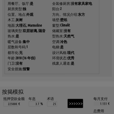
用餐厅。饭厅:
是
全装修厨房:
没有家具家电
2
厨房类型:
独
阳台:
位置。地点:
外观
方向。情况介绍:
东方
木工:
灰树
墙壁:
壁纸
Climalit
地面:
大理石, Marmoline
窗型:
玻璃类型:
双层玻璃, 隔音
储藏室:
没有
热水:
是
型热水:
天然气
暖气设备:
集中
空调:
冷热
1
层数和号码:
电梯:
是
都市化:
无
设计风格:
现代
年龄:
2010 (16 年份)
环境状态:
优秀
门卫:
没有
残废人通道:
是
安全措施:
报警
按揭模拟
抵押贷款金额
年息
术语
每月支付
€
€
%
总费用