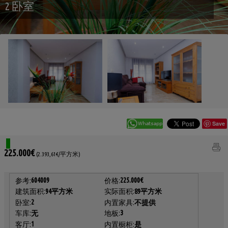
2 卧室
Save
225.000€
(2.393,61€/平方米)
604009
225.000€
参考:
价格:
建筑面积:
94平方米
实际面积:
89平方米
2
卧室:
内置家具:
不提供
3
车库:
无
地板:
1
客厅:
内置橱柜:
是