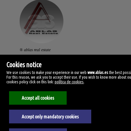
® ablas real estate
av. ramón y cajal, 32.
Cookies notice
46470 catarroja. (vlc).
We use cookies to make your experience in our web
www.ablas.es
the best possi
centralita: (+34) 960 119 145
For this reason, we ask you to accept their use. If you wish to know more about ou
cookies policy click on this link:
política de cookies
.
clientes@ablas.es
Accept all cookies
lunes a viernes: 10:00-13:30 / 16:30-20:00
Accept only mandatory cookies
法律声明