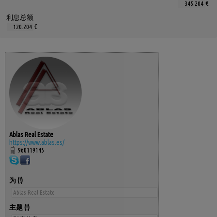
€
利息总额
€
Ablas Real Estate
https://www.ablas.es/
960119145
为
主题