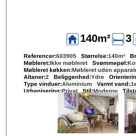
140m²
3
Referencer:
603905
Størrelse:
140m²
Br
Møbleret:
Ikke møbleret
Svømmepøl:
Ko
Møbleret køkken:
Møbleret uden apparat
Altaner:
2
Beliggenhed:
Ydre
Orienteri
Type vinduer:
Aluminium
Varmt vand:
J
Urbanisering:
Privat
Stil:
Moderne
Tils