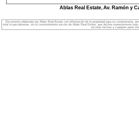
Ablas Real Estate,
Av. Ramón y Caj
Documento elaborado por Ablas Real Estate con información de la propiedad para su compraventa, arrend
total ni parcialmente, sin el consentimiento escrito de Ablas Real Estate, que declina expresamente toda
escritas hechas a cualquier parte int