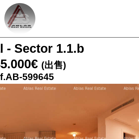
l - Sector 1.1.b
45.000€
(出售)
f.AB-599645