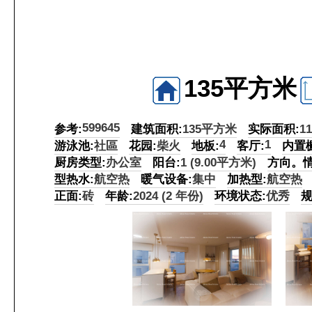
135平方米
599645
参考:
建筑面积:
135平方米
实际面积:
1
4
1
游泳池:
社區
花园:
柴火
地板:
客厅:
内置
厨房类型:
办公室
阳台:
1 (9.00平方米)
方向。情
型热水:
航空热
暖气设备:
集中
加热型:
航空热
正面:
砖
年龄:
2024 (2 年份)
环境状态:
优秀
规