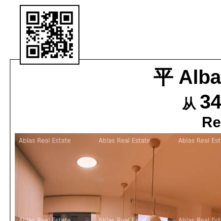
平
Alba
3
从
Re