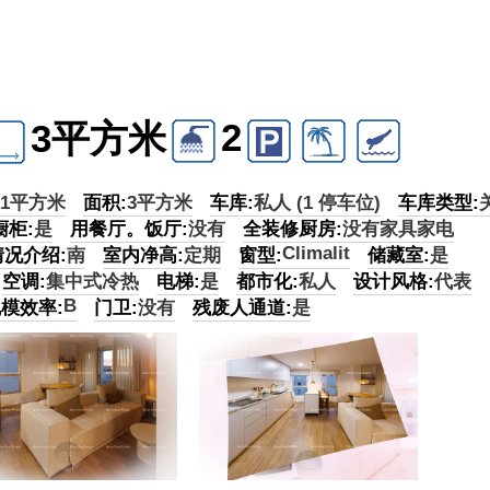
2
3平方米
11平方米
面积:
3平方米
车库:
私人 (1 停车位)
车库类型:
橱柜:
是
用餐厅。饭厅:
没有
全装修厨房:
没有家具家电
Climalit
况介绍:
南
室内净高:
定期
窗型:
储藏室:
是
空调:
集中式冷热
电梯:
是
都市化:
私人
设计风格:
代表
B
模效率:
门卫:
没有
残废人通道:
是