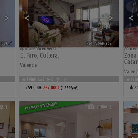
>
<
>
<
04009
🔗
Ref.. AB-603905
🔗
Apartamento en venta
Ático en
El Faro
,
Cullera
,
Zona 
Catar
Valencia
Valenc
140m²
3
2
195
259.000€
267.000€
des
(1.850€/m²)
ULTIMAS VIVIENDAS
1
7
3