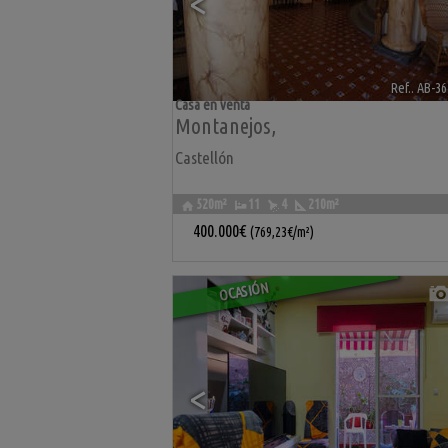
<
Ref.. AB-3
Casa en venta
Montanejos
,
Castellón
520m²
11
4
210m²
400.000€
(769,23€/m²)
OCASIÓN
<