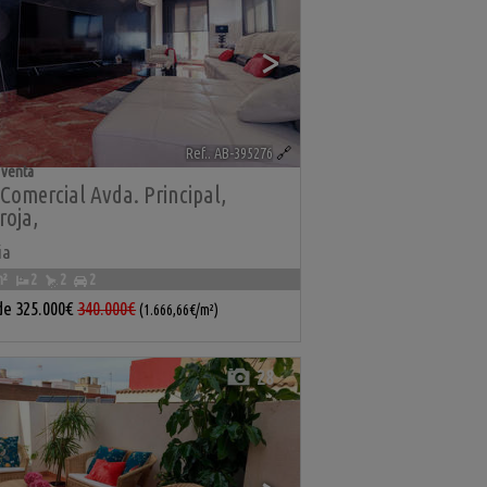
>
Ref.. AB-395276
🔗
 venta
Comercial Avda. Principal
,
roja
,
ia
m²
2
2
2
de
325.000€
340.000€
(1.666,66€/m²)
28