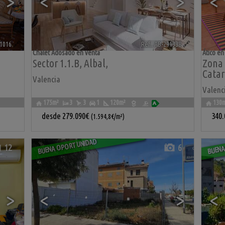
>
<
>
<
61016
🔗
Ref.. AB-291338
🔗
Chalet Adosado en venta
Ático en
Sector 1.1.b
,
Albal
,
Zona 
Catar
Valencia
Valenc
175m²
3
3
1
120m²
130
desde
279.090€
340
(1.594,8€/m²)
BUENA OPORTUNIDAD
BUENA
12
6
>
<
>
<