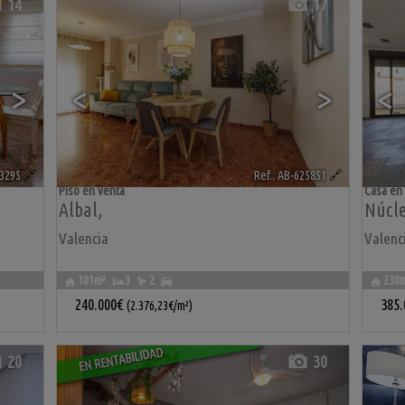
14
17
>
<
>
<
33295
🔗
Ref.. AB-625851
🔗
Piso en venta
Casa en
Albal
,
Núcle
Valencia
Valenc
101m²
3
2
230
240.000€
385
(2.376,23€/m²)
EN RENTABILIDAD
20
30