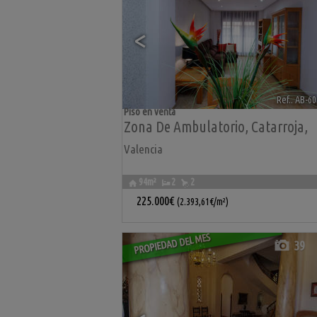
<
Ref.. AB-6
Piso en venta
Zona De Ambulatorio
,
Catarroja
,
Valencia
94m²
2
2
225.000€
(2.393,61€/m²)
PROPIEDAD DEL MES
39