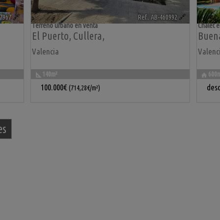
57967
🔗
Ref.. AB-460992
🔗
Terreno urbano en venta
Chalet e
El Puerto
,
Cullera
,
Buena
Valencia
Valenc
140m²
600
100.000€
des
(714,28€/m²)
es