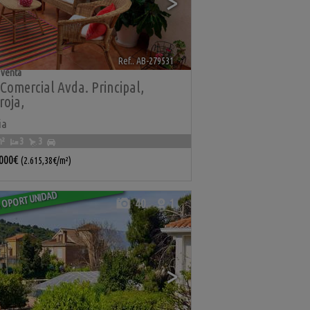
>
Ref.. AB-279531
🔗
 venta
Comercial Avda. Principal
,
roja
,
ia
m²
3
3
.000€
(2.615,38€/m²)
 OPORTUNIDAD
40
1
>