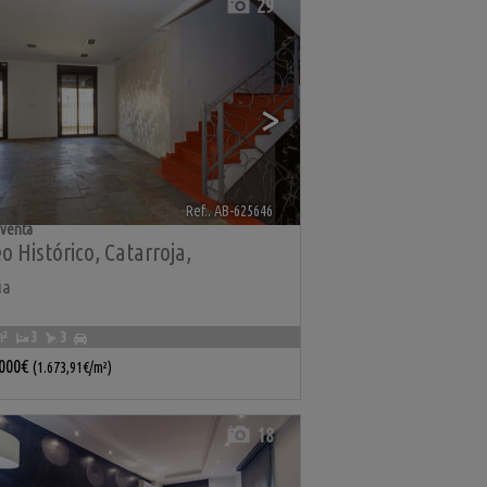
29
>
Ref.. AB-625646
🔗
 venta
o Histórico
,
Catarroja
,
ia
m²
3
3
.000€
(1.673,91€/m²)
18