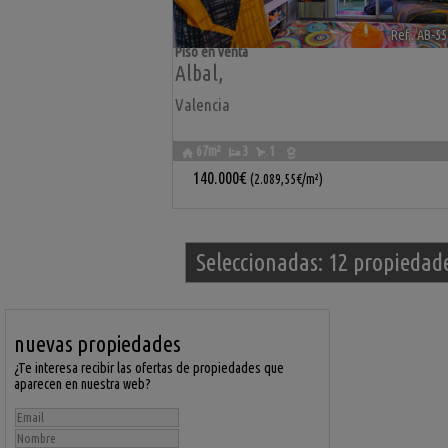
Ref.. AB-5
Piso en venta
Albal
,
Valencia
67m²
3
1
140.000€
(2.089,55€/m²)
Seleccionadas:
12 propiedad
nuevas propiedades
¿Te interesa recibir las ofertas de propiedades que
aparecen en nuestra web?