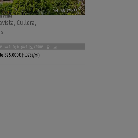
Ref.. AB-375453
🔗
n venta
vista
,
Cullera
,
ia
m²
5
6
4
740m²
de
825.000€
(1.375€/m²)