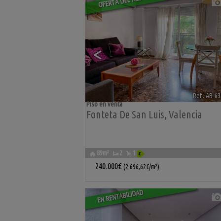
OFERTA DEL MES
<
Ref.. AB-6
Piso en venta
Fonteta De San Luis
,
Valencia
89m²
2
1
240.000€
(2.696,62€/m²)
EN RENTABILIDAD