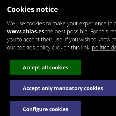
© 2016 Artek Soluciones Informáticas, S.L.U.
C. Doña Micaela Hernández, 1. Oficina 2. - 35500 Arrecife
Cookies notice
de Lanzarote. España.
Tel:
+34 928 30 38 77
/
+34 928 30 38 79
Términos y Condiciones legales
We use cookies to make your experience in 
Política de privacidad
www.ablas.es
the best possible. For this r
you to accept their use. If you wish to know
our cookies policy click on this link:
política d
Accept all cookies
Accept only mandatory cookies
Configure cookies